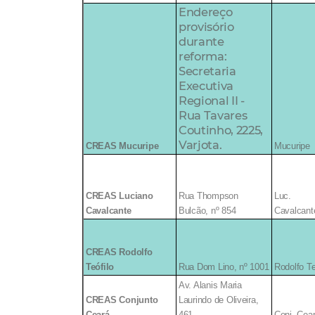
Endereço
provisório
durante
reforma:
Secretaria
Executiva
Regional II -
Rua Tavares
Coutinho, 2225,
Varjota.
CREAS Mucuripe
Mucuripe
CREAS Luciano
Rua Thompson
Luc.
Cavalcante
Bulcão, nº 854
Cavalcant
CREAS Rodolfo
Teófilo
Rua Dom Lino, nº 1001
Rodolfo Te
Av. Alanis Maria
CREAS Conjunto
Laurindo de Oliveira,
Ceará
461
Conj. Cea