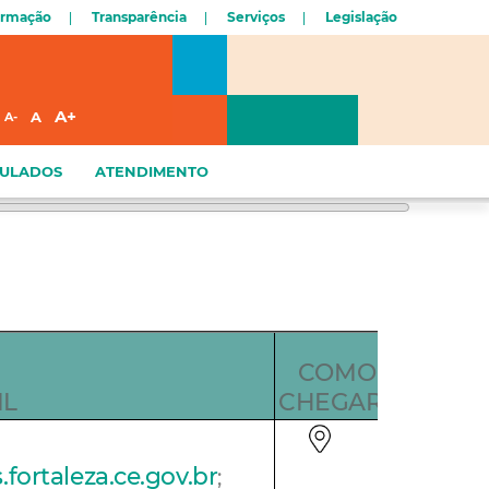
ormação
Transparência
Serviços
Legislação
A+
A
A-
CULADOS
ATENDIMENTO
COMO
IL
CHEGAR?
ortaleza.ce.gov.br
;