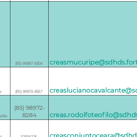
creasmucuripe@sdhds.forta
(85) 99997-9304
creaslucianocavalcante@sd
e
(85) 98970-4067
(85) 98972-
creas.rodolfoteofilo@sdhds
8284
ófilo
creasconjuntoceara@sdhds.
rá
32594226