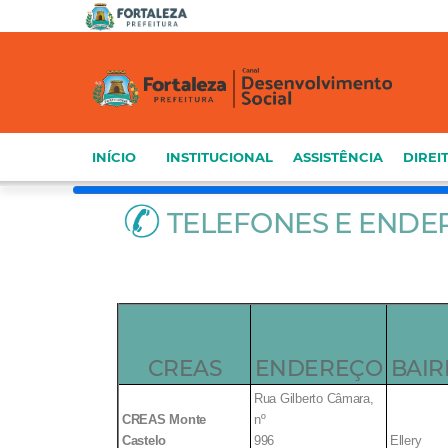
INÍCIO
INSTITUCIONAL
ASSISTÊNCIA
DIREI
TELEFONES E END
CREAS
ENDEREÇO
BAI
Rua Gilberto Câmara,
CREAS Monte
nº
Castelo
996
Ellery