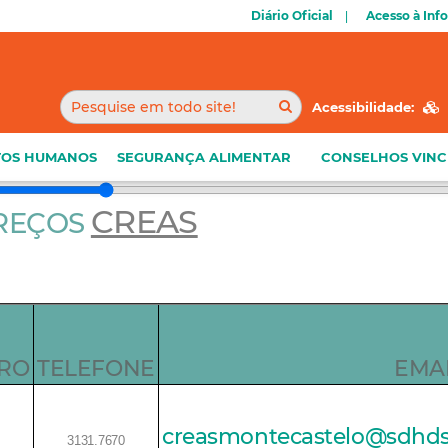
Diário Oficial
Acesso à Inf
Acessibilidade:
TOS HUMANOS
SEGURANÇA ALIMENTAR
CONSELHOS VIN
CREAS
EREÇOS
RRO
TELEFONE
EMA
creasmontecastelo@sdhds.f
3131.7670