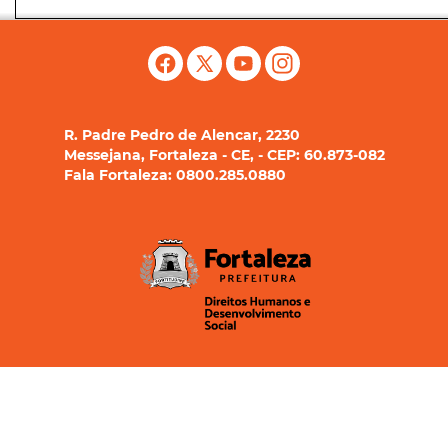
R. Padre Pedro de Alencar, 2230
Messejana, Fortaleza - CE, - CEP: 60.873-082
Fala Fortaleza: 0800.285.0880