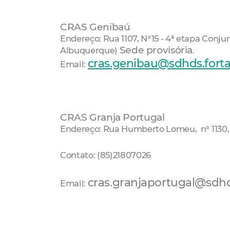
CRAS Genibaú
Endereço: Rua 1107, N°15 - 4ª etapa Conj
Sede provisória
Albuquerque)
.
cras.genibau@sdhds.fortal
Email:
CRAS Granja Portugal
Endereço: Rua Humberto Lomeu, n° 1130, 
Contato: (85)21807026
cras.granjaportugal@sdhds
Email: