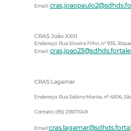
cras.joaopaulo2@sdhds.for
Email:
CRAS João XXIII
Endereço: Rua Silveira Filho ,n° 935, Jóqu
cras.joao23@sdhds.fortale
Email:
CRAS Lagamar
Endereço: Rua Sabino Monte, nº 4506, Sã
Contato: (85) 21807049
cras.lagamar@sdhds.fortal
Email: