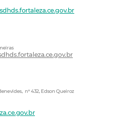
dhds.fortaleza.ce.gov.br
meiras
hds.fortaleza.ce.gov.br
enevides, n° 432, Edson Queiroz
za.ce.gov.br